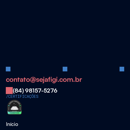
Pronto
para
iniciar?
Quero escalar minha operação
contato@sejafigi.com.br
(84) 98157-5276
/CERTIFICAÇÕES
Início