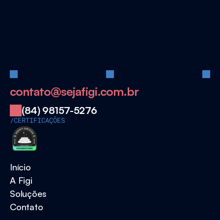
Pronto
para
iniciar?
Quero escalar minha operação
contato@sejafigi.com.br
(84) 98157-5276
/CERTIFICAÇÕES
Início
A Figi
Soluções
Contato