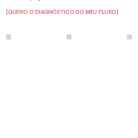
[QUERO O DIAGNÓSTICO DO MEU FLUXO]
/
Outros
insights
Ver mais insights