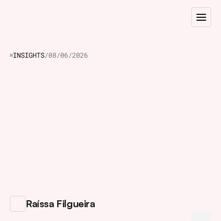
INSIGHTS
/
08/06/2026
Por
que
a
experiência
de
compra
do
cliente
B2B
agora
define
quem
lidera
o
mercado?
P
o
r
q
u
e
a
e
x
p
e
r
i
ê
n
c
i
a
d
e
c
o
m
p
r
a
d
o
c
l
i
e
n
t
e
B
2
B
a
g
o
r
a
d
e
f
i
n
e
q
u
e
m
l
i
d
e
r
a
o
m
e
r
c
a
d
o
?
/
Raíssa Filgueira